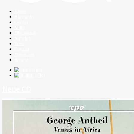
Home
Biography
Gallery
Music
Discography
Schedule
Press
Contact
Download
Imprint
Neue CD