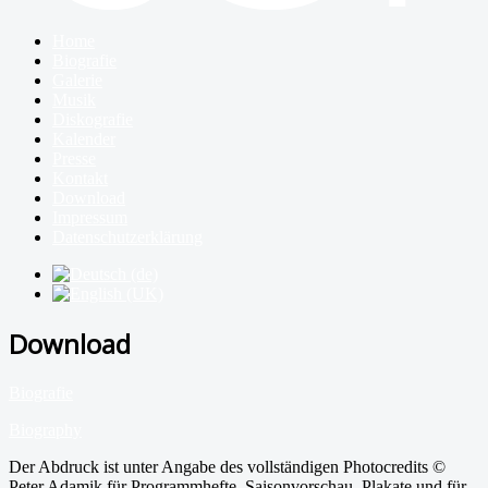
Home
Biografie
Galerie
Musik
Diskografie
Kalender
Presse
Kontakt
Download
Impressum
Datenschutzerklärung
Download
Biografie
Biography
Der Abdruck ist unter Angabe des vollständigen Photocredits ©
Peter Adamik für Programmhefte, Saisonvorschau, Plakate und für