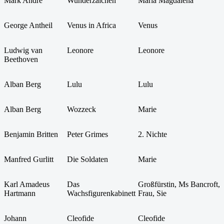
Mark Andre
Wunderzaichen
Maria Magdalena
George Antheil
Venus in Africa
Venus
Ludwig van
Leonore
Leonore
Beethoven
Alban Berg
Lulu
Lulu
Alban Berg
Wozzeck
Marie
Benjamin Britten
Peter Grimes
2. Nichte
Manfred Gurlitt
Die Soldaten
Marie
Karl Amadeus
Das
Großfürstin, Ms Bancroft,
Hartmann
Wachsfigurenkabinett
Frau, Sie
Johann
Cleofide
Cleofide