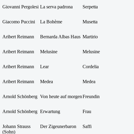
Giovanni Pergolesi
La serva padrona
Serpetta
Giacomo Puccini
La Bohème
Musetta
Aribert Reimann
Bernarda Albas Haus
Martirio
Aribert Reimann
Melusine
Melusine
Aribert Reimann
Lear
Cordelia
Aribert Reimann
Medea
Medea
Arnold Schönberg
Von heute auf morgen
Freundin
Arnold Schönberg
Erwartung
Frau
Johann Strauss
Der Zigeunerbaron
Saffi
(Sohn)