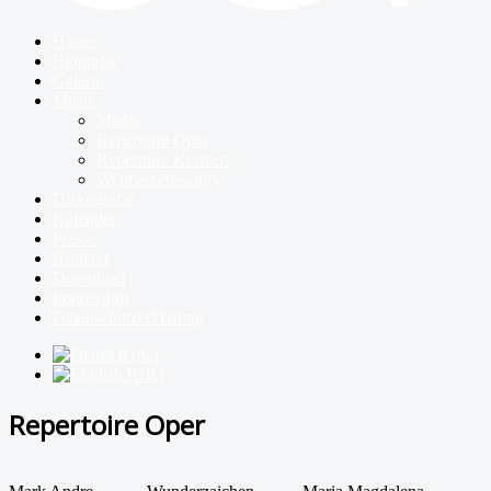
Home
Biografie
Galerie
Musik
Media
Repertoire Oper
Repertoire Konzert
Wettbewerbs-Jury
Diskografie
Kalender
Presse
Kontakt
Download
Impressum
Datenschutzerklärung
Repertoire Oper