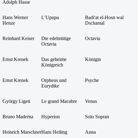
Adolph Hasse
Hans Werner
L’Upupa
Badi'at el-Hosn wal
Henze
Dschamal
Reinhard Keiser
Die edelmütige
Octavia
Octavia
Ernst Krenek
Das geheime
Königin
Königreich
Ernst Krenek
Orpheus und
Psyche
Eurydike
György Ligeti
Le grand Macabre
Venus
Bruno Maderna
Hyperion
Solo Sopran
Heinrich Marschner
Hans Heiling
Anna