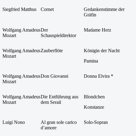
Siegfried Matthus
Cornet
Gedankenstimme der
Gräfin
Wolfgang Amadeus
Der
Madame Herz
Mozart
Schauspieldirektor
Wolfgang Amadeus
Zauberflöte
Königin der Nacht
Mozart
Pamina
Wolfgang Amadeus
Don Giovanni
Donna Elvira *
Mozart
Wolfgang Amadeus
Die Entführung aus
Blondchen
Mozart
dem Serail
Konstanze
Luigi Nono
Al gran sole carico
Solo-Sopran
d’amore