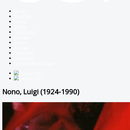
Home
Biografie
Galerie
Musik
Diskografie
Kalender
Presse
Kontakt
Download
Impressum
Datenschutzerklärung
Nono, Luigi (1924-1990)