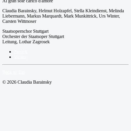
Al gran sole carico d'amore
Claudia Barainsky, Helmut Holzapfel, Stella Kleindienst, Melinda
Liebermann, Markus Marquardt, Mark Munkittrick, Urs Winter,
Carsten Wittmoser
Staatsopernchor Stuttgart
Orchester der Staatsoper Stuttgart
Leitung, Lothar Zagrosek
Zurück
Weiter
Back to Top
© 2026 Claudia Barainsky