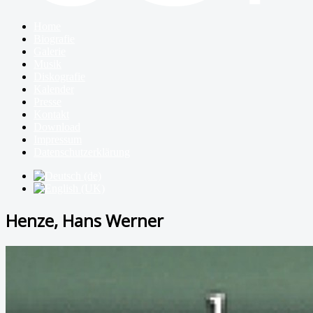
Home
Biografie
Galerie
Musik
Diskografie
Kalender
Presse
Kontakt
Download
Impressum
Datenschutzerklärung
Henze, Hans Werner